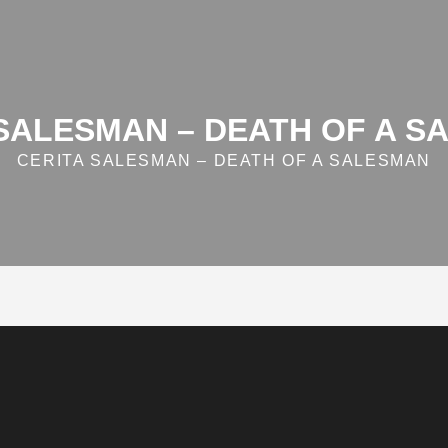
 SALESMAN – DEATH OF A S
CERITA SALESMAN – DEATH OF A SALESMAN