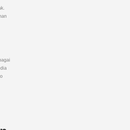
ak.
anan
bagai
edia
mo