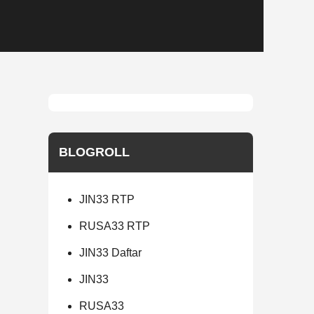
BLOGROLL
JIN33 RTP
RUSA33 RTP
JIN33 Daftar
JIN33
RUSA33