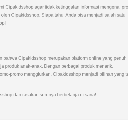
smi Cipakidsshop agar tidak ketinggalan informasi mengenai pr
 oleh Cipakidsshop. Siapa tahu, Anda bisa menjadi salah satu
op!
kan bahwa Cipakidsshop merupakan platform online yang penuh
a produk anak-anak. Dengan berbagai produk menarik,
omo-promo menggiurkan, Cipakidsshop menjadi pilihan yang t
dsshop dan rasakan serunya berbelanja di sana!