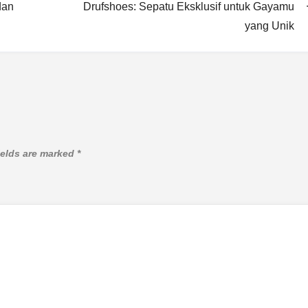
dan
Drufshoes: Sepatu Eksklusif untuk Gayamu
yang Unik
ields are marked
*