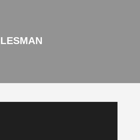
ALESMAN