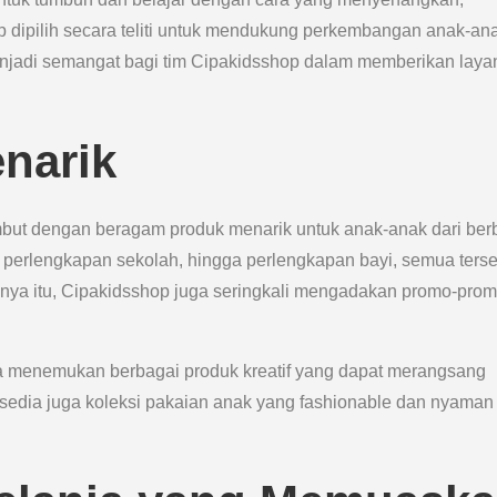
p dipilih secara teliti untuk mendukung perkembangan anak-an
menjadi semangat bagi tim Cipakidsshop dalam memberikan lay
narik
but dengan beragam produk menarik untuk anak-anak dari ber
k, perlengkapan sekolah, hingga perlengkapan bayi, semua ters
nya itu, Cipakidsshop juga seringkali mengadakan promo-pro
isa menemukan berbagai produk kreatif yang dapat merangsang
rsedia juga koleksi pakaian anak yang fashionable dan nyaman