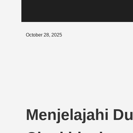
Posted
October 28, 2025
on
Menjelajahi D