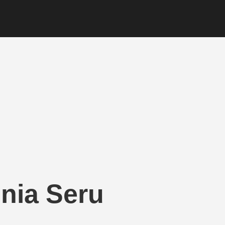
unia Seru