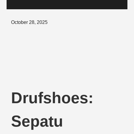
Posted
October 28, 2025
on
Drufshoes:
Sepatu