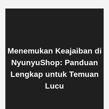
Menemukan Keajaiban di
NyunyuShop: Panduan
Lengkap untuk Temuan
Lucu