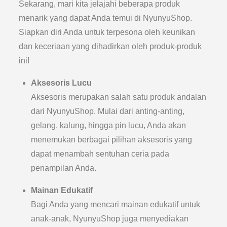
Sekarang, mari kita jelajahi beberapa produk
menarik yang dapat Anda temui di NyunyuShop.
Siapkan diri Anda untuk terpesona oleh keunikan
dan keceriaan yang dihadirkan oleh produk-produk
ini!
Aksesoris Lucu
Aksesoris merupakan salah satu produk andalan
dari NyunyuShop. Mulai dari anting-anting,
gelang, kalung, hingga pin lucu, Anda akan
menemukan berbagai pilihan aksesoris yang
dapat menambah sentuhan ceria pada
penampilan Anda.
Mainan Edukatif
Bagi Anda yang mencari mainan edukatif untuk
anak-anak, NyunyuShop juga menyediakan