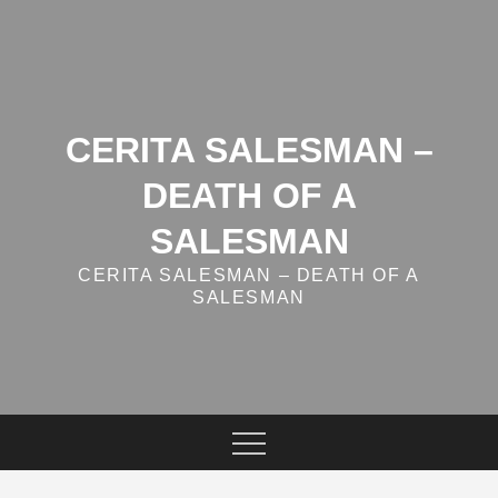
Skip
to
content
CERITA SALESMAN –
DEATH OF A
SALESMAN
CERITA SALESMAN – DEATH OF A
SALESMAN