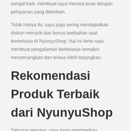
sangat baik, membuat saya merasa puas dengan
pelayanan yang diberikan.
Tidak hanya itu, saya juga sering mendapatkan
diskon menarik dan bonus tambahan saat
berbelanja di NyunyuShop. Hal ini tentu saja
membuat pengalaman berbelanja semakin
menyenangkan dan terasa lebih terjangkau.
Rekomendasi
Produk Terbaik
dari NyunyuShop
Sebagai penutup, saya ingin memberikan