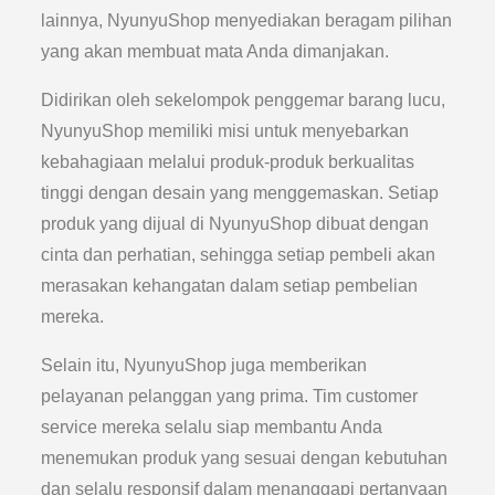
lainnya, NyunyuShop menyediakan beragam pilihan
yang akan membuat mata Anda dimanjakan.
Didirikan oleh sekelompok penggemar barang lucu,
NyunyuShop memiliki misi untuk menyebarkan
kebahagiaan melalui produk-produk berkualitas
tinggi dengan desain yang menggemaskan. Setiap
produk yang dijual di NyunyuShop dibuat dengan
cinta dan perhatian, sehingga setiap pembeli akan
merasakan kehangatan dalam setiap pembelian
mereka.
Selain itu, NyunyuShop juga memberikan
pelayanan pelanggan yang prima. Tim customer
service mereka selalu siap membantu Anda
menemukan produk yang sesuai dengan kebutuhan
dan selalu responsif dalam menanggapi pertanyaan