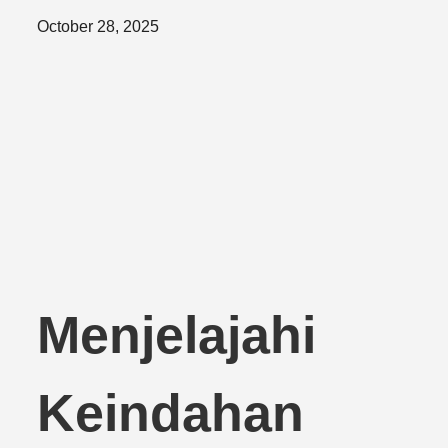
Posted
October 28, 2025
on
Menjelajahi
Keindahan