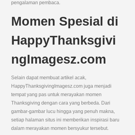
pengalaman pembaca.
Momen Spesial di
HappyThanksgivi
ngImagesz.com
Selain dapat membuat artikel acak,
HappyThanksgivingImagesz.com juga menjadi
tempat yang pas untuk merayakan momen
Thanksgiving dengan cara yang berbeda. Dari
gambar-gambar lucu hingga yang penuh makna,
setiap halaman situs ini memberikan inspirasi baru
dalam merayakan momen bersyukur tersebut.