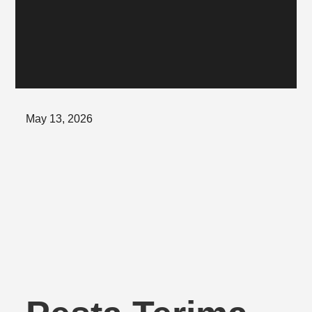
Posted
May 13, 2026
on