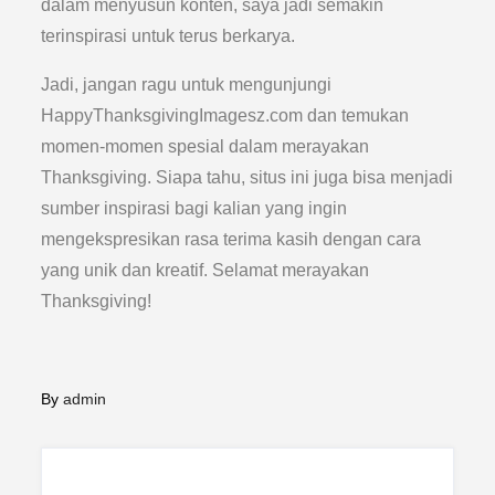
dalam menyusun konten, saya jadi semakin
terinspirasi untuk terus berkarya.
Jadi, jangan ragu untuk mengunjungi
HappyThanksgivingImagesz.com dan temukan
momen-momen spesial dalam merayakan
Thanksgiving. Siapa tahu, situs ini juga bisa menjadi
sumber inspirasi bagi kalian yang ingin
mengekspresikan rasa terima kasih dengan cara
yang unik dan kreatif. Selamat merayakan
Thanksgiving!
By
admin