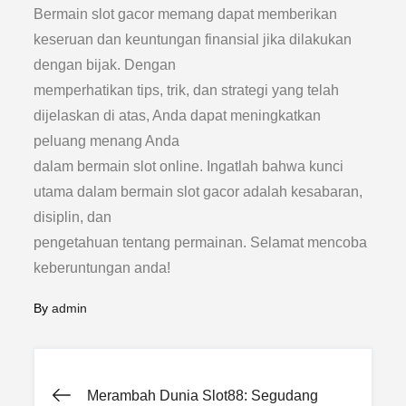
Bermain slot gacor memang dapat memberikan
keseruan dan keuntungan finansial jika dilakukan
dengan bijak. Dengan
memperhatikan tips, trik, dan strategi yang telah
dijelaskan di atas, Anda dapat meningkatkan
peluang menang Anda
dalam bermain slot online. Ingatlah bahwa kunci
utama dalam bermain slot gacor adalah kesabaran,
disiplin, dan
pengetahuan tentang permainan. Selamat mencoba
keberuntungan anda!
By
admin
Post
Merambah Dunia Slot88: Segudang