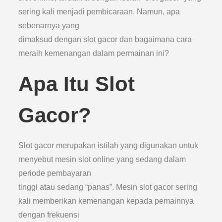
sering kali menjadi pembicaraan. Namun, apa
sebenarnya yang
dimaksud dengan slot gacor dan bagaimana cara
meraih kemenangan dalam permainan ini?
Apa Itu Slot
Gacor?
Slot gacor merupakan istilah yang digunakan untuk
menyebut mesin slot online yang sedang dalam
periode pembayaran
tinggi atau sedang “panas”. Mesin slot gacor sering
kali memberikan kemenangan kepada pemainnya
dengan frekuensi