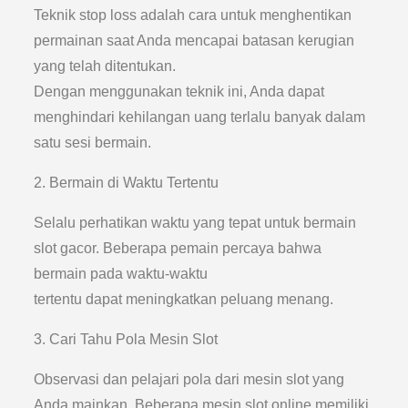
Teknik stop loss adalah cara untuk menghentikan
permainan saat Anda mencapai batasan kerugian
yang telah ditentukan.
Dengan menggunakan teknik ini, Anda dapat
menghindari kehilangan uang terlalu banyak dalam
satu sesi bermain.
2. Bermain di Waktu Tertentu
Selalu perhatikan waktu yang tepat untuk bermain
slot gacor. Beberapa pemain percaya bahwa
bermain pada waktu-waktu
tertentu dapat meningkatkan peluang menang.
3. Cari Tahu Pola Mesin Slot
Observasi dan pelajari pola dari mesin slot yang
Anda mainkan. Beberapa mesin slot online memiliki