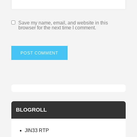
Save my name, email, and website in this
browser for the next time I comment.
BLOGROLL
JIN33 RTP