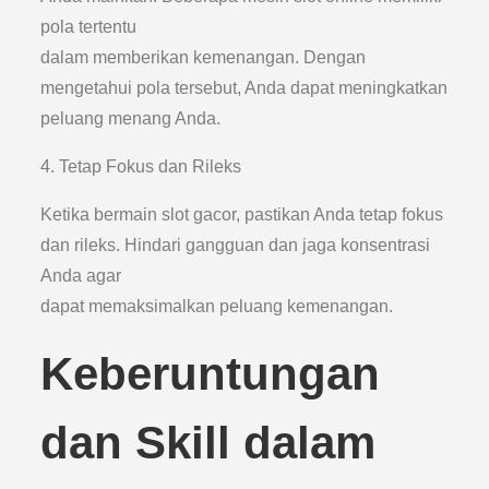
pola tertentu
dalam memberikan kemenangan. Dengan
mengetahui pola tersebut, Anda dapat meningkatkan
peluang menang Anda.
4. Tetap Fokus dan Rileks
Ketika bermain slot gacor, pastikan Anda tetap fokus
dan rileks. Hindari gangguan dan jaga konsentrasi
Anda agar
dapat memaksimalkan peluang kemenangan.
Keberuntungan
dan Skill dalam