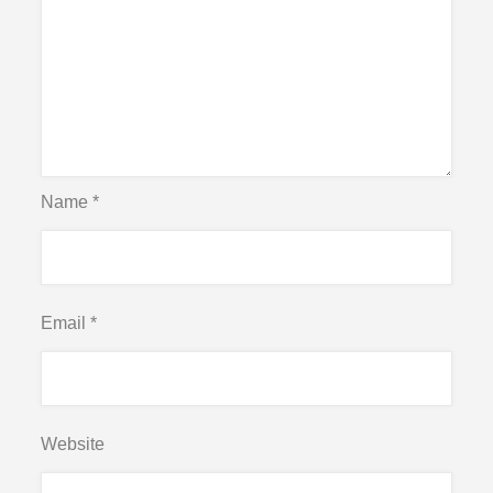
Name
*
Email
*
Website