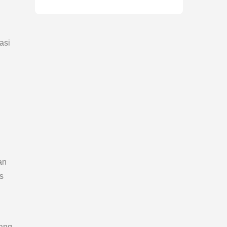
asi
an
s
yang