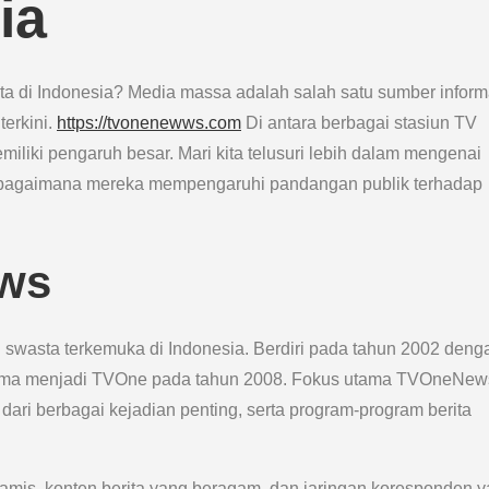
ia
a di Indonesia? Media massa adalah salah satu sumber inform
erkini.
https://tvonenewws.com
Di antara berbagai stasiun TV
liki pengaruh besar. Mari kita telusuri lebih dalam mengenai
bagaimana mereka mempengaruhi pandangan publik terhadap
ws
 swasta terkemuka di Indonesia. Berdiri pada tahun 2002 deng
i nama menjadi TVOne pada tahun 2008. Fokus utama TVOneNew
 dari berbagai kejadian penting, serta program-program berita
is, konten berita yang beragam, dan jaringan koresponden 