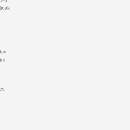
tidak
.
ari
ini
ses