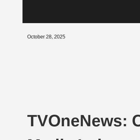
Posted
October 28, 2025
on
TVOneNews: C